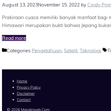
August 13, 2023
November 15, 2022
by
Cindy Pri
Prakiraan cuaca memiliki banyak manfaat bagi ma
Himawari merupakan bukti bahwa Jepang buka
Read more
Categories
Pengetahuan
,
Satelit
,
Teknologi
T
Home
Privacy Policy
Disclaimer
Contact
© 2026 Mandiriweb.Com