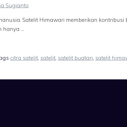
ma Sugianto
nusia. Satelit Himawari memberikan kontribusi bes
n hanya …
ags
citra satelit
,
satelit
,
satelit buatan
,
satelit hima