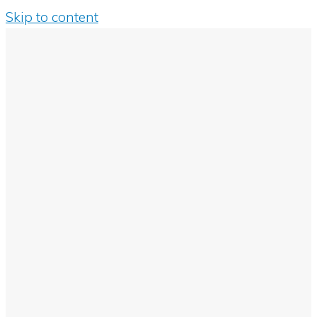
Skip to content