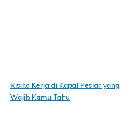
Risiko Kerja di Kapal Pesiar yang
Wajib Kamu Tahu