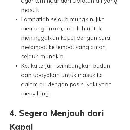
agar terhindar dari cipratan air yang
masuk.
Lompatlah sejauh mungkin. Jika
memungkinkan, cobalah untuk
meninggalkan kapal dengan cara
melompat ke tempat yang aman
sejauh mungkin.
Ketika terjun, seimbangkan badan
dan upayakan untuk masuk ke
dalam air dengan posisi kaki yang
menyilang.
4. Segera Menjauh dari
Kapal