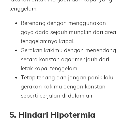
tenggelam:
Berenang dengan menggunakan
gaya dada sejauh mungkin dari area
tenggelamnya kapal.
Gerakan kakimu dengan menendang
secara konstan agar menjauh dari
letak kapal tenggelam.
Tetap tenang dan jangan panik lalu
gerakan kakimu dengan konstan
seperti berjalan di dalam air.
5. Hindari Hipotermia