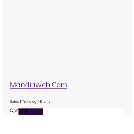
Mandiriweb.Com
Sains | Teknologi | Bisnis
MENU