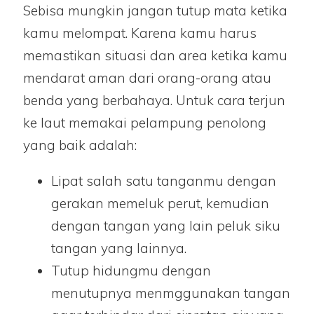
Sebisa mungkin jangan tutup mata ketika
kamu melompat. Karena kamu harus
memastikan situasi dan area ketika kamu
mendarat aman dari orang-orang atau
benda yang berbahaya. Untuk cara terjun
ke laut memakai pelampung penolong
yang baik adalah:
Lipat salah satu tanganmu dengan
gerakan memeluk perut, kemudian
dengan tangan yang lain peluk siku
tangan yang lainnya.
Tutup hidungmu dengan
menutupnya menmggunakan tangan