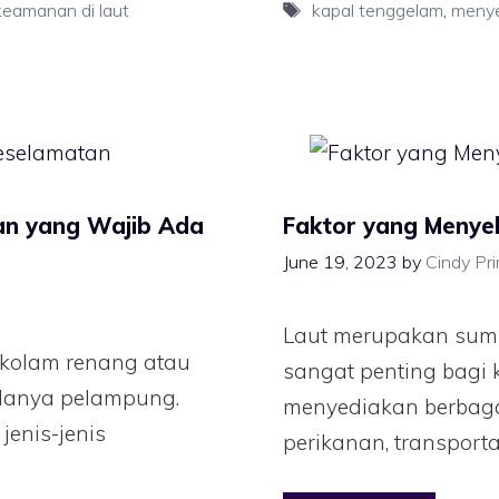
eamanan di laut
kapal tenggelam
,
menye
an yang Wajib Ada
Faktor yang Menye
June 19, 2023
by
Cindy Pr
Laut merupakan sum
i kolam renang atau
sangat penting bagi 
adanya pelampung.
menyediakan berbaga
enis-jenis
perikanan, transporta