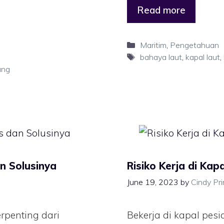
Read more
Maritim
,
Pengetahuan
bahaya laut
,
kapal laut
,
ung
an Solusinya
Risiko Kerja di Ka
June 19, 2023
by
Cindy Pr
rpenting dari
Bekerja di kapal pes