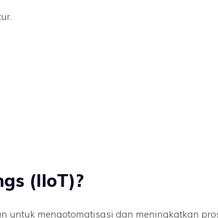
ur.
ngs (IIoT)?
juan untuk mengotomatisasi dan meningkatkan pro